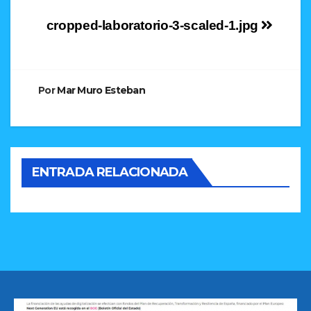
Navegación
cropped-laboratorio-3-scaled-1.jpg
de
entradas
Por
Mar Muro Esteban
ENTRADA RELACIONADA