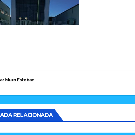
vegación
tradas
ar Muro Esteban
ADA RELACIONADA