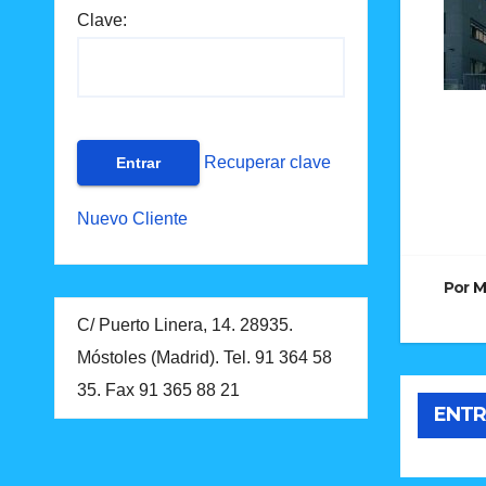
Clave:
Recuperar clave
Na
Nuevo Cliente
de
en
Por
M
C/ Puerto Linera, 14. 28935.
Móstoles (Madrid). Tel. 91 364 58
35. Fax 91 365 88 21
ENTR