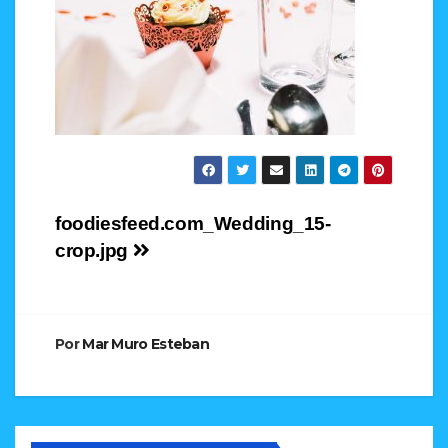
Navegación
foodiesfeed.com_Wedding_15-
crop.jpg
de
entradas
Por
Mar Muro Esteban