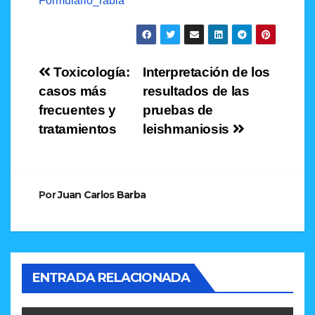
Formulario_rabia
Navegación
Toxicología:
Interpretación de los
casos más
resultados de las
de
frecuentes y
pruebas de
entradas
tratamientos
leishmaniosis
Por
Juan Carlos Barba
ENTRADA RELACIONADA