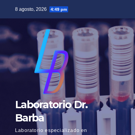
Saltar
8 agosto, 2026
4:49 pm
al
contenido
Laboratorio Dr.
Barba
Laboratorio especializado en