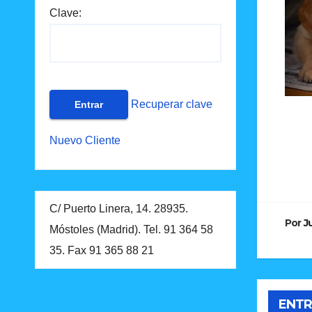
Clave:
Recuperar clave
Nuevo Cliente
Na
de
C/ Puerto Linera, 14. 28935.
en
Por
J
Móstoles (Madrid). Tel. 91 364 58
35. Fax 91 365 88 21
ENTR