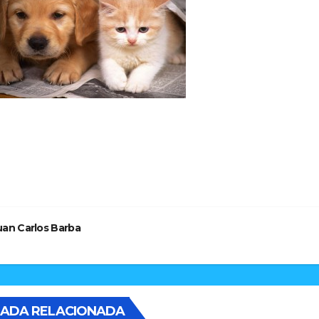
vegación
tradas
uan Carlos Barba
ADA RELACIONADA