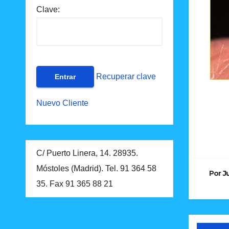
Clave:
Recuperar clave
Nuevo Cliente
Na
de
C/ Puerto Linera, 14. 28935.
en
Móstoles (Madrid). Tel. 91 364 58
Por
J
35. Fax 91 365 88 21