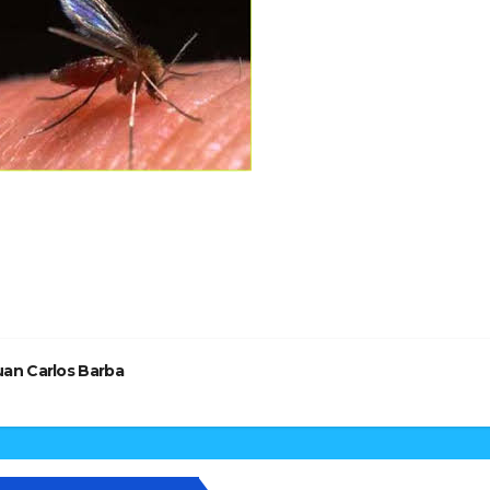
vegación
tradas
uan Carlos Barba