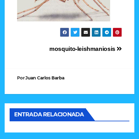
Navegación
mosquito-leishmaniosis
de
entradas
Por
Juan Carlos Barba
ENTRADA RELACIONADA