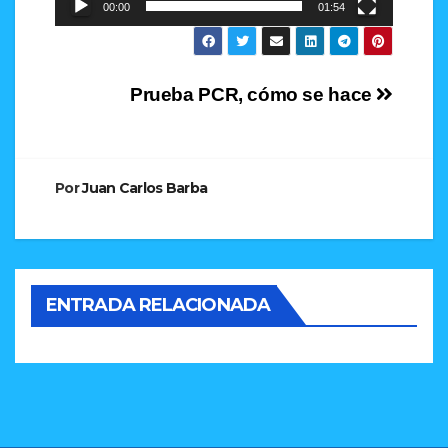
00:00
01:54
Navegación
Prueba PCR, cómo se hace
de
entradas
Por
Juan Carlos Barba
ENTRADA RELACIONADA