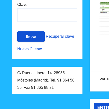
Clave:
Recuperar clave
Nuevo Cliente
Na
de
C/ Puerto Linera, 14. 28935.
en
Por
J
Móstoles (Madrid). Tel. 91 364 58
35. Fax 91 365 88 21
ENTR