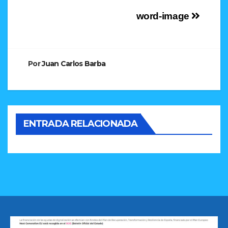
Navegación
word-image
de
entradas
Por
Juan Carlos Barba
ENTRADA RELACIONADA