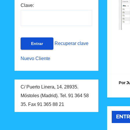
Clave:
Recuperar clave
Na
Nuevo Cliente
de
en
Por
J
C/ Puerto Linera, 14. 28935.
Móstoles (Madrid). Tel. 91 364 58
35. Fax 91 365 88 21
ENTR