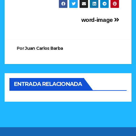
Navegación
word-image
de
entradas
Por
Juan Carlos Barba
ENTRADA RELACIONADA